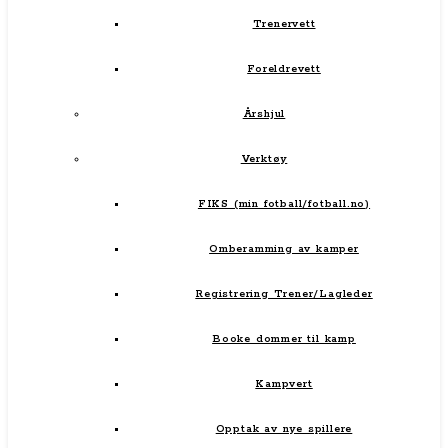
Trenervett
Foreldrevett
Årshjul
Verktøy
FIKS (min fotball/fotball.no)
Omberamming av kamper
Registrering Trener/Lagleder
Booke dommer til kamp
Kampvert
Opptak av nye spillere