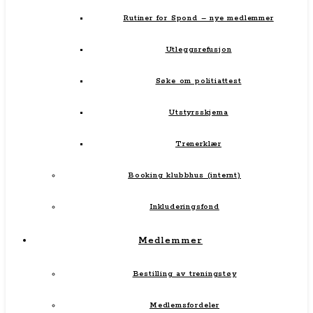
Rutiner for Spond – nye medlemmer
Utleggsrefusjon
Søke om politiattest
Utstyrsskjema
Trenerklær
Booking klubbhus (internt)
Inkluderingsfond
Medlemmer
Bestilling av treningstøy
Medlemsfordeler