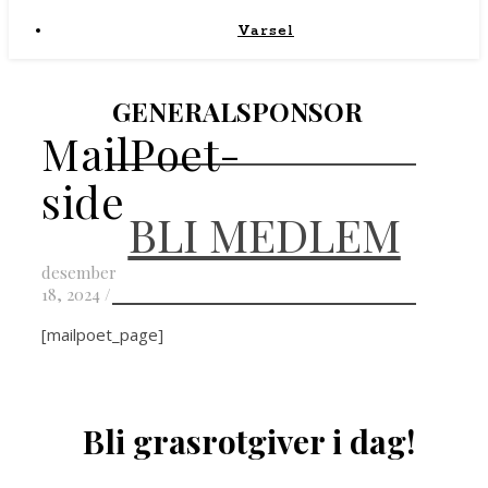
Varsel
GENERALSPONSOR
MailPoet-
side
BLI MEDLEM
desember
18, 2024
/
[mailpoet_page]
Bli grasrotgiver i dag!