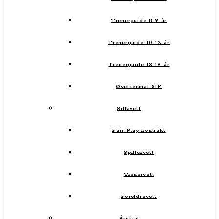
Trenerguide 8-9 år
Trenerguide 10-12 år
Trenerguide 13-19 år
Øvelsesmal SIF
Siffavett
Fair Play kontrakt
Spillervett
Trenervett
Foreldrevett
Årshjul