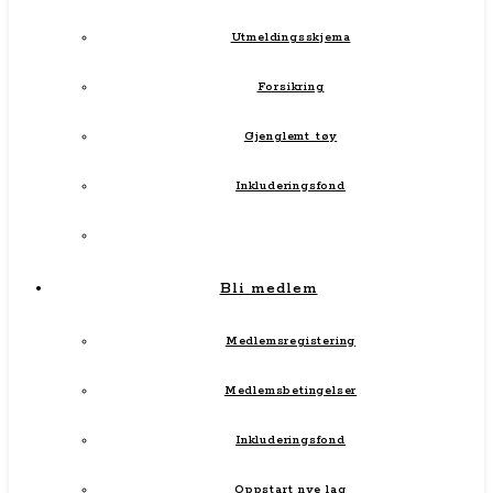
Utmeldingsskjema
Forsikring
Gjenglemt tøy
Inkluderingsfond
Bli medlem
Medlemsregistering
Medlemsbetingelser
Inkluderingsfond
Oppstart nye lag