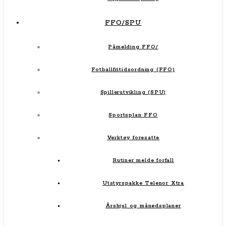
FFO/SPU
Påmelding FFO/
Fotballfritidsordning (FFO)
Spillerutvikling (SPU)
Sportsplan FFO
Verktøy foresatte
Rutiner melde forfall
Utstyrspakke Telenor Xtra
Årshjul og månedsplaner