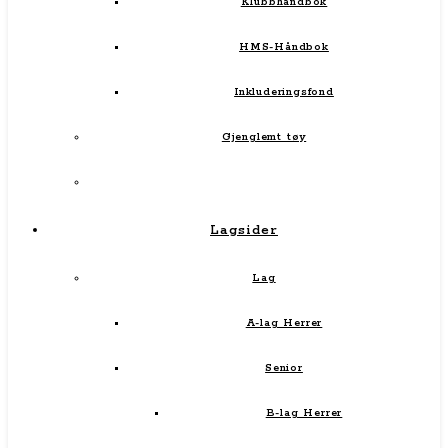
Klubbhåndbok
HMS-Håndbok
Inkluderingsfond
Gjenglemt tøy
Lagsider
Lag
A-lag Herrer
Senior
B-lag Herrer