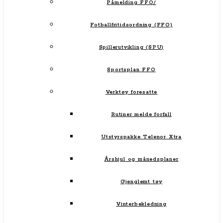
Påmelding FFO/
Fotballfritidsordning (FFO)
Spillerutvikling (SPU)
Sportsplan FFO
Verktøy foresatte
Rutiner melde forfall
Utstyrspakke Telenor Xtra
Årshjul og månedsplaner
Gjenglemt tøy
Vinterbekledning