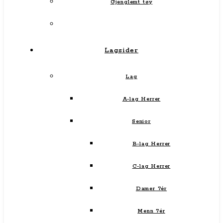
Gjenglemt tøy
Lagsider
Lag
A-lag Herrer
Senior
B-lag Herrer
C-lag Herrer
Damer 7ér
Menn 7ér