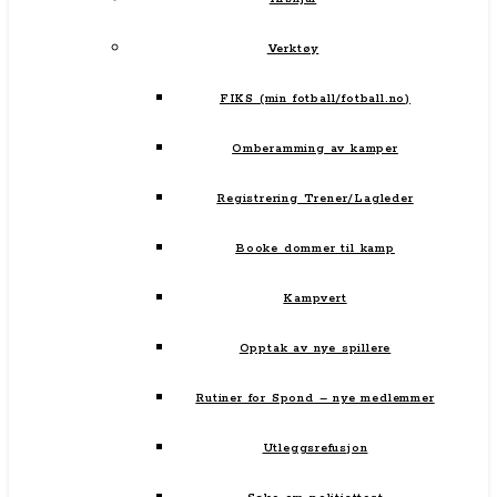
Verktøy
FIKS (min fotball/fotball.no)
Omberamming av kamper
Registrering Trener/Lagleder
Booke dommer til kamp
Kampvert
Opptak av nye spillere
Rutiner for Spond – nye medlemmer
Utleggsrefusjon