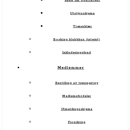
Søke om politiattest
Utstyrsskjema
Trenerklær
Booking klubbhus (internt)
Inkluderingsfond
Medlemmer
Bestilling av treningstøy
Medlemsfordeler
Utmeldingsskjema
Forsikring