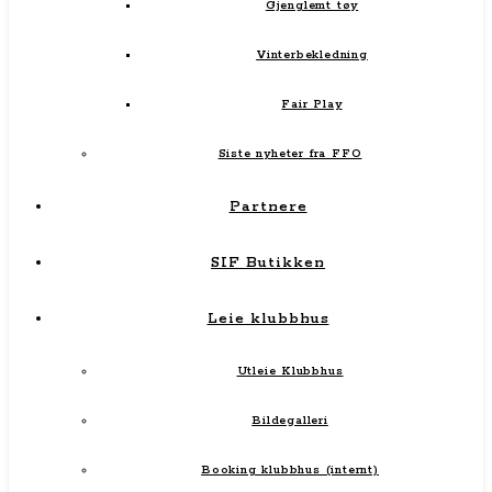
Gjenglemt tøy
Vinterbekledning
Fair Play
Siste nyheter fra FFO
Partnere
SIF Butikken
Leie klubbhus
Utleie Klubbhus
Bildegalleri
Booking klubbhus (internt)