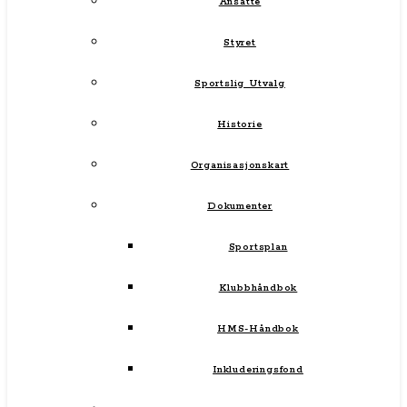
Ansatte
Styret
Sportslig Utvalg
Historie
Organisasjonskart
Dokumenter
Sportsplan
Klubbhåndbok
HMS-Håndbok
Inkluderingsfond