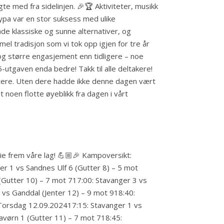
e med fra sidelinjen. 🎉🏆 Aktiviteter, musikk
sløypa var en stor suksess med ulike
åde klassiske og sunne alternativer, og
el tradisjon som vi tok opp igjen for tre år
e og større engasjement enn tidligere – noe
5-utgaven enda bedre! Takk til alle deltakere!
pportere. Uten dere hadde ikke denne dagen vært
 noen flotte øyeblikk fra dagen i vårt
e frem våre lag! 💪🏼🎉 Kampoversikt:
r 1 vs Sandnes Ulf 6 (Gutter 8) – 5 mot
Gutter 10) – 7 mot 717:00: Stavanger 3 vs
1 vs Ganddal (Jenter 12) – 9 mot 918:40:
1 Torsdag 12.09.202417:15: Stavanger 1 vs
avørn 1 (Gutter 11) – 7 mot 718:45: