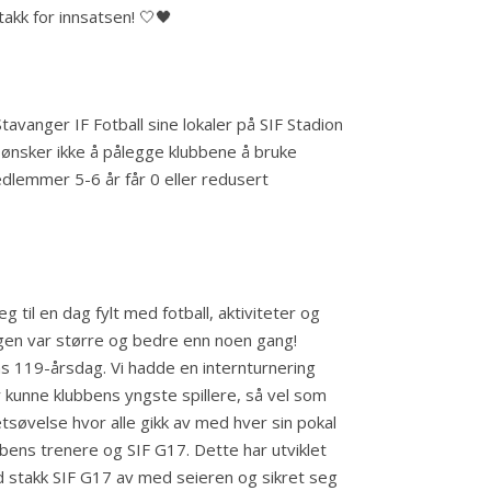
 takk for innsatsen! 🤍🖤
tavanger IF Fotball sine lokaler på SIF Stadion
et ønsker ikke å pålegge klubbene å bruke
medlemmer 5-6 år får 0 eller redusert
il en dag fylt med fotball, aktiviteter og
 dagen var større og bedre enn noen gang!
ens 119-årsdag. Vi hadde en internturnering
 kunne klubbens yngste spillere, så vel som
etsøvelse hvor alle gikk av med hver sin pokal
ns trenere og SIF G17. Dette har utviklet
rad stakk SIF G17 av med seieren og sikret seg