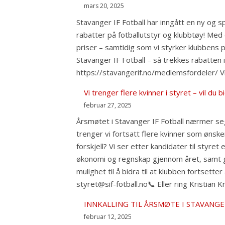
mars 20, 2025
Stavanger IF Fotball har inngått en ny o
rabatter på fotballutstyr og klubbtøy! Med 
priser – samtidig som vi styrker klubbens
Stavanger IF Fotball – så trekkes rabatten 
https://stavangerif.no/medlemsfordeler/ Vi g
Vi trenger flere kvinner i styret – vil du b
februar 27, 2025
Årsmøtet i Stavanger IF Fotball nærmer seg,
trenger vi fortsatt flere kvinner som ønske
forskjell? Vi ser etter kandidater til styre
økonomi og regnskap gjennom året, samt go
mulighet til å bidra til at klubben fortsett
styret@sif-fotball.no📞 Eller ring Kristia
INNKALLING TIL ÅRSMØTE I STAVANGE
februar 12, 2025