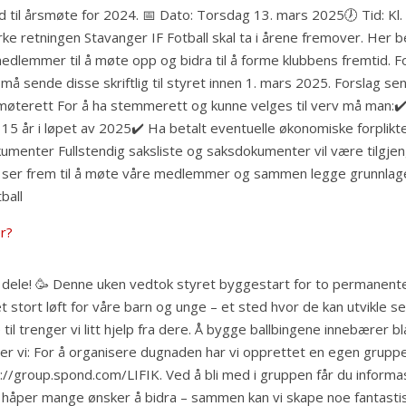
ved til årsmøte for 2024. 📅 Dato: Torsdag 13. mars 2025🕖 Tid: Kl
rke retningen Stavanger IF Fotball skal ta i årene fremover. Her 
e medlemmer til å møte opp og bidra til å forme klubbens fremtid.
 sende disse skriftlig til styret innen 1. mars 2025. Forslag sende
møterett For å ha stemmerett og kunne velges til verv må man:✔️
15 år i løpet av 2025✔️ Ha betalt eventuelle økonomiske forplikt
kumenter Fullstendig saksliste og saksdokumenter vil være tilgjen
i ser frem til å møte våre medlemmer og sammen legge grunnlaget 
ball
r?
l å dele! 🥳 Denne uken vedtok styret byggestart for to permanente
ir et stort løft for våre barn og unge – et sted hvor de kan utvikle
 til trenger vi litt hjelp fra dere. Å bygge ballbingene innebærer 
r vi: For å organisere dugnaden har vi opprettet en egen gruppe 
tps://group.spond.com/LIFIK. Ved å bli med i gruppen får du infor
en vi håper mange ønsker å bidra – sammen kan vi skape noe fantasti