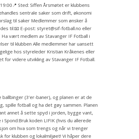
. 19:00📍 Sted: Siffen Årsmøtet er klubbens
behandles sentrale saker som drift, økonomi
 Forslag til saker Medlemmer som ønsker å
s til:📧 E-post: styret@sif-fotball.no eller
 Ha vært medlem av Stavanger IF Fotball i
elser til klubben Alle medlemmer har uansett
gelige hos styreleder Kristian Kråkenes eller
for videre utvikling av Stavanger IF Fotball.
 ballbinger (3’er-baner), og planen er at de
 seg, spille fotball og ha det gøy sammen. Planen
blant annet å sette spyd i jorden, bygge vant,
i Spond:Bruk koden LIFIK (hvis du allerede
masjon om hva som trengs og når vi trenger
sk for klubben og lokalmiljøet! Vi håper dere