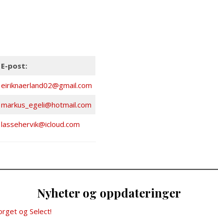
E-post:
eiriknaerland02@gmail.com
markus_egeli@hotmail.com
lassehervik@icloud.com
Nyheter og oppdateringer
rget og Select!