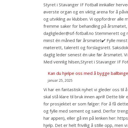
Styret i Stavanger IF Fotball innkaller her
øverste organ og en viktig arena for å påvi
og utvikling av klubben. Vi oppfordrer all
fremme saker for behandling på årsmøtet, må
dagligleder@sif-fotball.no Stemmerett og 
minst én måned før årsmøtet✔️ Fylle minst 
møterett, talerett og forslagsrett. Saksdo
daglig leder senest én uke før årsmøtet. V
Med vennlig hilsen,Styret i Stavanger IF Fot
Kan du hjelpe oss med å bygge ballbinge
januar 25, 2025
Vi har en fantastisk nyhet vi gleder oss ti
skal stå klare til bruk innen april! Dette bl
for prosjektet er som følger: For å få dette
og fylle med sement og sand. Derfor trenge
har appen), eller gå inn på lenken her: ht
hjelp. Det er helt frivillig å stille opp, m