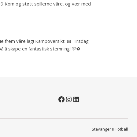
t 9 Kom og støtt spillerne våre, og vær med
e frem våre lag! Kampoversikt: 📅 Tirsdag
 å skape en fantastisk stemning! 🎊⚽️
Facebook
Instagram
LinkedIn
Stavanger IF Fotball