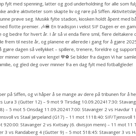
fylt med spenning, latter og god underholdning for alle som fulgt
 rekke andre aktiviteter som skapte liv og røre på Siffen. Aktivitet
e kunne prøve seg. Musikk fylte stadion, kiosken holdt åpent med b
med flotte premier. 🎶🍔 En tradisjon i vekst SIF Dagen er en gamm
 og bedre for hvert år. I år så vi enda flere smil, flere deltaker
e frem til neste år, og planene er allerede i gang for å gjøre 202
 til å gjøre dagen så vellykket – spillere, trenere, foreldre og su
 minner som vil vare lenge! 💙⚽ Se bilder fra dagen Vi har samlet
familie, og gled deg over minner fra en dag fylt med fotballglede!
på Siffen, og vi håper å se mange av dere på tribunen for å hei
s Lura 3 (Gutter 12) – 9 mot 9 Tirsdag 10.09.202417:30: Stavange
8) – 5 mot 5 Onsdag 11.09.202417:00: Stavanger 2 vs Havdur 1 (
ensvoll vs Staal Jørpeland (G17) – 11 mot 1118:40: SIF/Tjensvoll 
ot 920:00: Stavanger 2 vs Kvitsøy (6. divisjon menn) – 11 mot 1
ger 3 vs Randaberg 4 (Gutter 9) – 5 mot 518:45: Stavanger 3 vs H