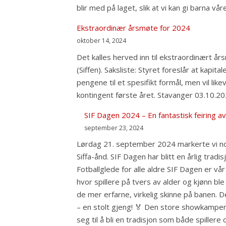
blir med på laget, slik at vi kan gi barna vå
Ekstraordinær årsmøte for 2024
oktober 14, 2024
Det kalles herved inn til ekstraordinært år
(Siffen). Saksliste: Styret foreslår at kapi
pengene til et spesifikt formål, men vil lik
kontingent første året. Stavanger 03.10.20
SIF Dagen 2024 – En fantastisk feiring a
september 23, 2024
Lørdag 21. september 2024 markerte vi nok 
Siffa-ånd. SIF Dagen har blitt en årlig trad
Fotballglede for alle aldre SIF Dagen er vå
hvor spillere på tvers av alder og kjønn b
de mer erfarne, virkelig skinne på banen. D
– en stolt gjeng! 🏅 Den store showkampe
seg til å bli en tradisjon som både spiller