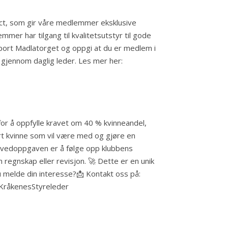
ect, som gir våre medlemmer eksklusive
mer har tilgang til kvalitetsutstyr til gode
sport Madlatorget og oppgi at du er medlem i
s gjennom daglig leder. Les mer her:
 for å oppfylle kravet om 40 % kvinneandel,
ert kvinne som vil være med og gjøre en
 – hovedoppgaven er å følge opp klubbens
egnskap eller revisjon. 🚀 Dette er en unik
 du melde din interesse?📩 Kontakt oss på:
n KråkenesStyreleder