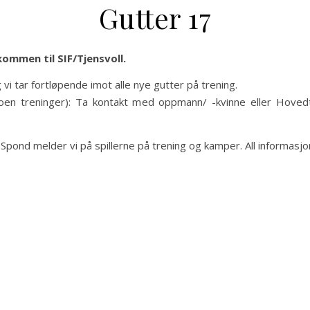
Gutter 17
Stavanger IF Fotball
kommen til SIF/Tjensvoll.
g vi tar fortløpende imot alle nye gutter på trening.
n treninger): Ta kontakt med oppmann/ -kvinne eller Hovedt
 Spond melder vi på spillerne på trening og kamper. All informas