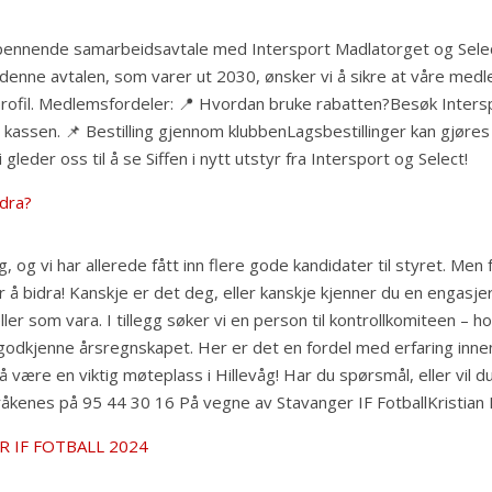
g spennende samarbeidsavtale med Intersport Madlatorget og Sel
denne avtalen, som varer ut 2030, ønsker vi å sikre at våre medlem
 profil. Medlemsfordeler: 📍 Hvordan bruke rabatten?Besøk Inter
i kassen. 📌 Bestilling gjennom klubbenLagsbestillinger kan gjøre
leder oss til å se Siffen i nytt utstyr fra Intersport og Select!
idra?
 og vi har allerede fått inn flere gode kandidater til styret. Men
r å bidra! Kanskje er det deg, eller kanskje kjenner du en engasj
t eller som vara. I tillegg søker vi en person til kontrollkomiteen
dkjenne årsregnskapet. Her er det en fordel med erfaring innen r
er å være en viktig møteplass i Hillevåg! Har du spørsmål, eller vil
n Kråkenes på 95 44 30 16 På vegne av Stavanger IF FotballKristia
R IF FOTBALL 2024