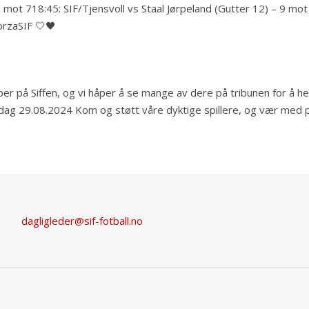
7 mot 718:45: SIF/Tjensvoll vs Staal Jørpeland (Gutter 12) – 9 mo
orzaSIF 🤍🖤
på Siffen, og vi håper å se mange av dere på tribunen for å hei
g 29.08.2024 Kom og støtt våre dyktige spillere, og vær med på
dagligleder@sif-fotball.no