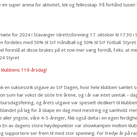
re en super arena for aktivitet, lek og fellesskap. På forhånd tusen
smøte for 2024 i Stavanger Idrettsforening 17. oktober kl 17:30 i S
talen fordeles med 50% til SIF Håndball og 50% til SIF Fotball. Styr
evel foreslå at disse brukes på et noe mer varig formål, f.eks. at 
24 Styret
v klubbens 119-årsdag!
en suksessrik utgave av SIF Dagen, hvor hele klubben samlet seg t
isjon som har vokst de siste tre årene, og i år var intet unntak –
r bursdagsfeiring, og årets utgave var spesielt dedikert til klubb
le blandet på lag for å skape en dag med mestring og samhold. Her
e aller yngste, våre 4-5-åringer, fikk også delta i en egen ferdigh
n En av dagens store høydepunkter var showkampen mellom klubbe
e og supportere ser frem til med stor spenning. For tredje år på 