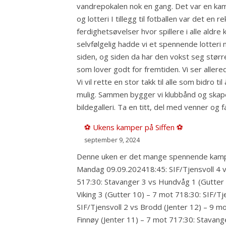
vandrepokalen nok en gang. Det var en kamp 
og lotteri I tillegg til fotballen var det en
ferdighetsøvelser hvor spillere i alle aldr
selvfølgelig hadde vi et spennende lotteri 
siden, og siden da har den vokst seg større
som lover godt for fremtiden. Vi ser allered
Vi vil rette en stor takk til alle som bidro
mulig. Sammen bygger vi klubbånd og skaper
bildegalleri. Ta en titt, del med venner og 
⚽️ Ukens kamper på Siffen ⚽️
september 9, 2024
Denne uken er det mange spennende kamper 
Mandag 09.09.202418:45: SIF/Tjensvoll 4 v
517:30: Stavanger 3 vs Hundvåg 1 (Gutter 
Viking 3 (Gutter 10) – 7 mot 718:30: SIF/Tj
SIF/Tjensvoll 2 vs Brodd (Jenter 12) – 9 m
Finnøy (Jenter 11) – 7 mot 717:30: Stavan