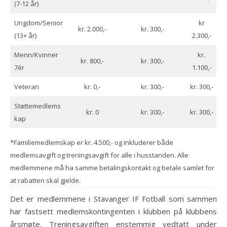
(7-12 år)
Ungdom/Senior
kr
kr. 2.000,-
kr. 300,-
(13+ år)
2.300,-
Menn/Kvinner
kr.
kr. 800,-
kr. 300,-
7ér
1.100,-
Veteran
kr. 0,-
kr. 300,-
kr. 300,-
Støttemedlems
kr. 0
kr. 300,-
kr. 300,-
kap
*Familiemedlemskap er kr. 4.500,- og inkluderer både
medlemsavgift og treningsavgift for alle i husstanden. Alle
medlemmene må ha samme betalingskontakt og betale samlet for
at rabatten skal gjelde.
Det er medlemmene i Stavanger IF Fotball som sammen
har fastsett medlemskontingenten i klubben på klubbens
årsmøte. Treningsavgiften enstemmig vedtatt under