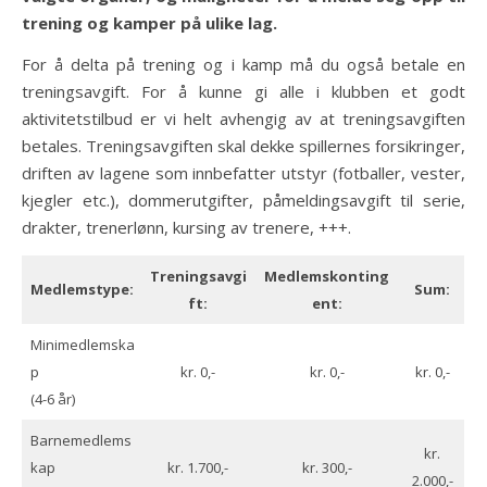
trening og kamper på ulike lag.
For å delta på trening og i kamp må du også betale en
treningsavgift. For å kunne gi alle i klubben et godt
aktivitetstilbud er vi helt avhengig av at treningsavgiften
betales. Treningsavgiften skal dekke spillernes forsikringer,
driften av lagene som innbefatter utstyr (fotballer, vester,
kjegler etc.), dommerutgifter, påmeldingsavgift til serie,
drakter, trenerlønn, kursing av trenere, +++.
Treningsavgi
Medlemskonting
Medlemstype:
Sum:
ft:
ent:
Minimedlemska
p
kr. 0,-
kr. 0,-
kr. 0,-
(4-6 år)
Barnemedlems
kr.
kap
kr. 1.700,-
kr. 300,-
2.000,-