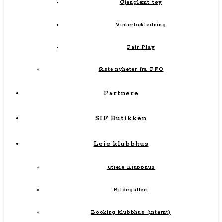
Gjenglemt tøy
Vinterbekledning
Fair Play
Siste nyheter fra FFO
Partnere
SIF Butikken
Leie klubbhus
Utleie Klubbhus
Bildegalleri
Booking klubbhus (internt)