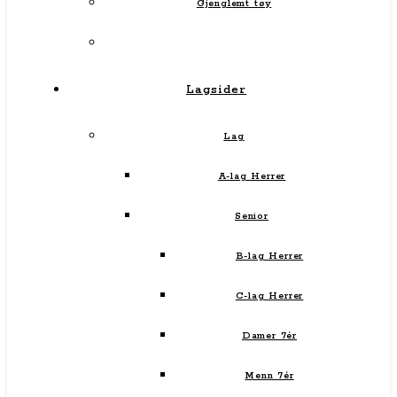
Gjenglemt tøy
Lagsider
Lag
A-lag Herrer
Senior
B-lag Herrer
C-lag Herrer
Damer 7ér
Menn 7ér