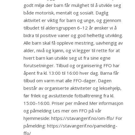
godt miljø der barn får mulighet til å utvikle seg
både motorisk, mentalt og sosialt. Daglig
aktivitet er viktig for barn og unge, og gjennom
tilbudet til aldersgruppen 6–12 år ønsker vi å
bidra til positive vaner og god helhetlig utvikling.
Alle barn skal få oppleve mestring, uavhengig av
alder, nivå og kjønn, og vi legger til rette for at
hvert barn kan utvikle seg ut fra sine egne
forutsetninger. Tilbud og organisering FFO har
åpent fra kl. 13:00 til 16:00 hver dag. Barna får
tilbud om varm mat alle FFO-dager. Dagen
består av organiserte aktiviteter og leksehjelp,
før frilek og avsluttende fotballtrening fra kl.
15:00–16:00. Priser per måned Mer informasjon
og påmelding Les mer om FFO på vår
hjemmeside: https://stavangerif.no/om-ffo/ For
påmelding: https://stavangerif.no/pamelding-
ffo/