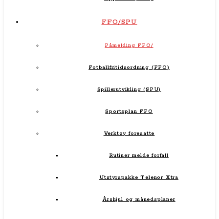
FFO/SPU
Påmelding FFO/
Fotballfritidsordning (FFO)
Spillerutvikling (SPU)
Sportsplan FFO
Verktøy foresatte
Rutiner melde forfall
Utstyrspakke Telenor Xtra
Årshjul og månedsplaner