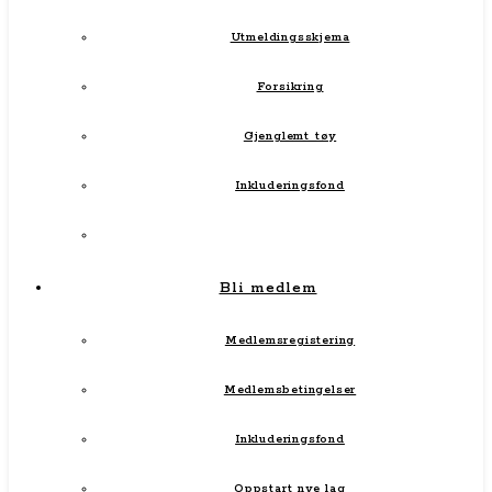
Utmeldingsskjema
Forsikring
Gjenglemt tøy
Inkluderingsfond
Bli medlem
Medlemsregistering
Medlemsbetingelser
Inkluderingsfond
Oppstart nye lag