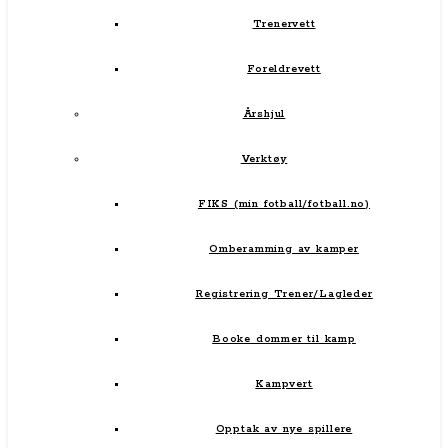
Trenervett
Foreldrevett
Årshjul
Verktøy
FIKS (min fotball/fotball.no)
Omberamming av kamper
Registrering Trener/Lagleder
Booke dommer til kamp
Kampvert
Opptak av nye spillere