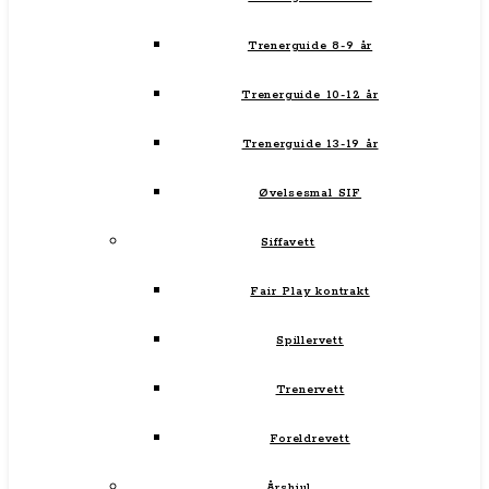
Trenerguide 8-9 år
Trenerguide 10-12 år
Trenerguide 13-19 år
Øvelsesmal SIF
Siffavett
Fair Play kontrakt
Spillervett
Trenervett
Foreldrevett
Årshjul