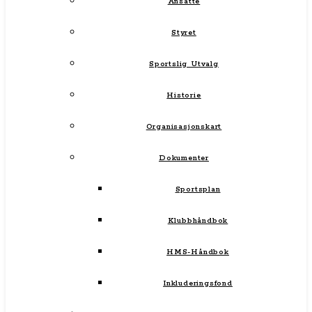
Ansatte
Styret
Sportslig Utvalg
Historie
Organisasjonskart
Dokumenter
Sportsplan
Klubbhåndbok
HMS-Håndbok
Inkluderingsfond