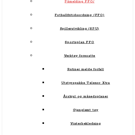
Påmelding FFO/
Fotballfritidsordning (FFO)
Spillerutvikling (SPU)
Sportsplan FFO
Verktøy foresatte
Rutiner melde forfall
Utstyrspakke Telenor Xtra
Årshjul og månedsplaner
Gjenglemt tøy
Vinterbekledning