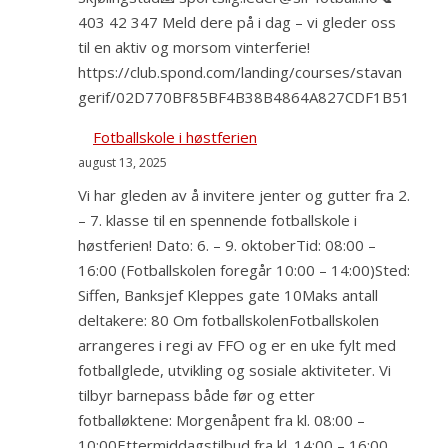
403 42 347 Meld dere på i dag – vi gleder oss
til en aktiv og morsom vinterferie!
https://club.spond.com/landing/courses/stavan
gerif/02D770BF85BF4B38B4864A827CDF1B51
Fotballskole i høstferien
august 13, 2025
Vi har gleden av å invitere jenter og gutter fra 2.
– 7. klasse til en spennende fotballskole i
høstferien! Dato: 6. – 9. oktoberTid: 08:00 –
16:00 (Fotballskolen foregår 10:00 – 14:00)Sted:
Siffen, Banksjef Kleppes gate 10Maks antall
deltakere: 80 Om fotballskolenFotballskolen
arrangeres i regi av FFO og er en uke fylt med
fotballglede, utvikling og sosiale aktiviteter. Vi
tilbyr barnepass både før og etter
fotballøktene: Morgenåpent fra kl. 08:00 –
10:00Ettermiddagstilbud fra kl. 14:00 – 16:00