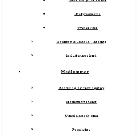
Søke om politiattest
Utstyrsskjema
Trenerklær
Booking klubbhus (internt)
Inkluderingsfond
Medlemmer
Bestilling av treningstøy
Medlemsfordeler
Utmeldingsskjema
Forsikring