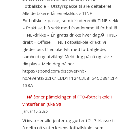
Fotballskole – Utstyrspakke til alle deltakere!
Alle deltakere får en eksklusiv TINE
Fotballskole-pakke, som inkluderer:🎒 TINE-sekk
– Praktisk, blå sekk med frontlomme til fotball.🥛
TINE-drikke – Én gratis drikke hver dag.⚽ TINE-
drakt – Offisiell TINE Fotballskole-drakt. Vi
gleder oss til en uke fylt med fotballglede,
samhold og utvikling! Meld deg på nå og sikre
din plass! Meld deg på her
https://spond.com/discover/nb-
no/events/22FC1EBD11124C3E8F54CD8812F4
138A
Nå åpner påmeldingen til FFO-fotballskole i
vinterferien (uke 9)!
januar 15, 2026
Vi inviterer alle jenter og gutter i 2.–7. klasse til
å delta på vinterferiens fotballskole, som