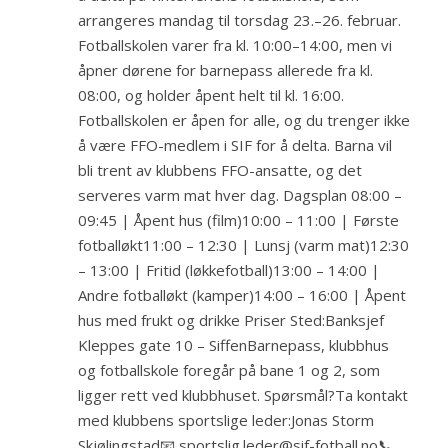
arrangeres mandag til torsdag 23.–26. februar.
Fotballskolen varer fra kl. 10:00–14:00, men vi
åpner dørene for barnepass allerede fra kl.
08:00, og holder åpent helt til kl. 16:00.
Fotballskolen er åpen for alle, og du trenger ikke
å være FFO-medlem i SIF for å delta. Barna vil
bli trent av klubbens FFO-ansatte, og det
serveres varm mat hver dag. Dagsplan 08:00 –
09:45 | Åpent hus (film)10:00 – 11:00 | Første
fotballøkt11:00 – 12:30 | Lunsj (varm mat)12:30
– 13:00 | Fritid (løkkefotball)13:00 – 14:00 |
Andre fotballøkt (kamper)14:00 – 16:00 | Åpent
hus med frukt og drikke Priser Sted:Banksjef
Kleppes gate 10 – SiffenBarnepass, klubbhus
og fotballskole foregår på bane 1 og 2, som
ligger rett ved klubbhuset. Spørsmål?Ta kontakt
med klubbens sportslige leder:Jonas Storm
Skjølingstad📧 sportslig.leder@sif-fotball.no📞