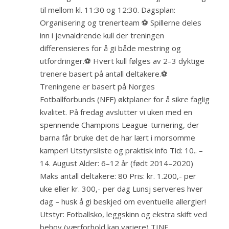
til mellom kl. 11:30 og 12:30. Dagsplan:
Organisering og trenerteam ⚽ Spillerne deles
inn i jevnaldrende kull der treningen
differensieres for å gi både mestring og
utfordringer.⚽ Hvert kull følges av 2–3 dyktige
trenere basert på antall deltakere.⚽
Treningene er basert på Norges
Fotballforbunds (NFF) øktplaner for å sikre faglig
kvalitet. På fredag avslutter vi uken med en
spennende Champions League-turnering, der
barna får bruke det de har lært i morsomme
kamper! Utstyrsliste og praktisk info Tid: 10.. –
14. August Alder: 6–12 år (født 2014–2020)
Maks antall deltakere: 80 Pris: kr. 1.200,- per
uke eller kr. 300,- per dag Lunsj serveres hver
dag – husk å gi beskjed om eventuelle allergier!
Utstyr: Fotballsko, leggskinn og ekstra skift ved
behov (værforhold kan variere) TINE