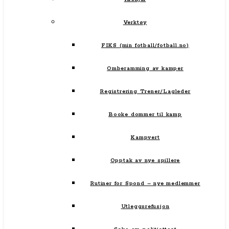
Verktøy
FIKS (min fotball/fotball.no)
Omberamming av kamper
Registrering Trener/Lagleder
Booke dommer til kamp
Kampvert
Opptak av nye spillere
Rutiner for Spond – nye medlemmer
Utleggsrefusjon