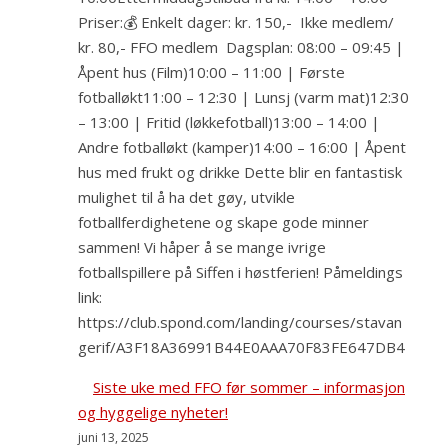
Priser:💰 Enkelt dager: kr. 150,- Ikke medlem/
kr. 80,- FFO medlem Dagsplan: 08:00 – 09:45 |
Åpent hus (Film)10:00 – 11:00 | Første
fotballøkt11:00 – 12:30 | Lunsj (varm mat)12:30
– 13:00 | Fritid (løkkefotball)13:00 – 14:00 |
Andre fotballøkt (kamper)14:00 – 16:00 | Åpent
hus med frukt og drikke Dette blir en fantastisk
mulighet til å ha det gøy, utvikle
fotballferdighetene og skape gode minner
sammen! Vi håper å se mange ivrige
fotballspillere på Siffen i høstferien! Påmeldings
link:
https://club.spond.com/landing/courses/stavan
gerif/A3F18A36991B44E0AAA70F83FE647DB4
Siste uke med FFO før sommer – informasjon
og hyggelige nyheter!
juni 13, 2025