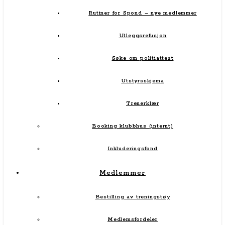
Rutiner for Spond – nye medlemmer
Utleggsrefusjon
Søke om politiattest
Utstyrsskjema
Trenerklær
Booking klubbhus (internt)
Inkluderingsfond
Medlemmer
Bestilling av treningstøy
Medlemsfordeler