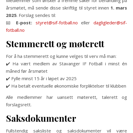
Medlemmer som ønsker å fremme saker for behandling på
årsmøtet, må sende disse skriftlig til styret innen
1. mars
2025
. Forslag sendes til:
📧
E-post:
styret@sif-fotball.no
eller
dagligleder@sif-
fotball.no
Stemmerett og møterett
For å ha stemmerett og kunne velges til verv må man:
✔️ Ha vært medlem av Stavanger IF Fotball i minst én
måned før årsmøtet
✔️ Fylle minst 15 år i løpet av 2025
✔️ Ha betalt eventuelle økonomiske forpliktelser til klubben
Alle medlemmer har uansett møterett, talerett og
forslagsrett.
Saksdokumenter
Fullstendig saksliste og saksdokumenter vil være