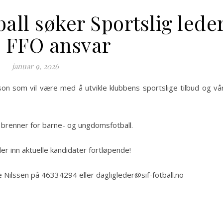
Stavanger IF Fotball
all søker Sportslig lede
 FFO ansvar
januar 9, 2026
son som vil være med å utvikle klubbens sportslige tilbud og vå
brenner for barne- og ungdomsfotball.
ller inn aktuelle kandidater fortløpende!
Nilssen på 46334294 eller dagligleder@sif-fotball.no