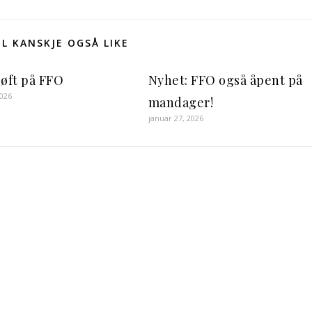
IL KANSKJE OGSÅ LIKE
løft på FFO
Nyhet: FFO også åpent på
2026
mandager!
januar 27, 2026