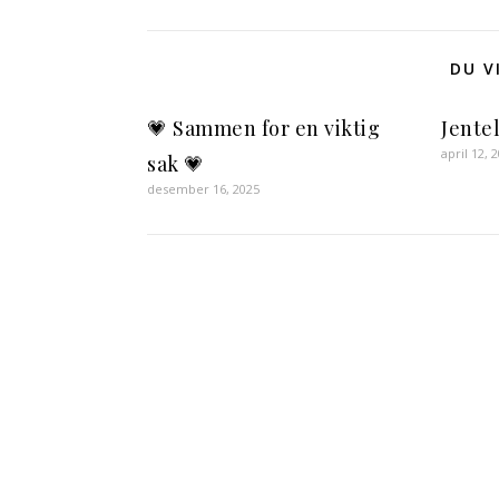
DU V
💗 Sammen for en viktig
Jente
april 12, 
sak 💗
desember 16, 2025