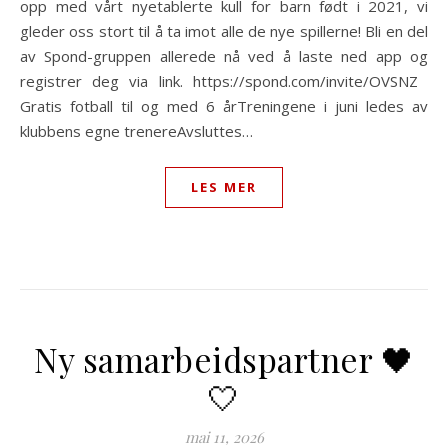
opp med vårt nyetablerte kull for barn født i 2021, vi
gleder oss stort til å ta imot alle de nye spillerne!​ Bli en del
av Spond-gruppen allerede nå ved å laste ned app og
registrer deg via link. https://spond.com/invite/OVSNZ ​
Gratis fotball til og med 6 år​Treningene i juni ledes av
klubbens egne trenere​Avsluttes…
LES MER
Ny samarbeidspartner 🖤
🤍
mai 11, 2026