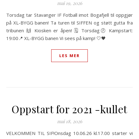
mai 19, 2026
Torsdag tar Stavanger IF Fotball imot Bogafjell til oppgjør
på XL-BYGG banen! Ta turen til SIFFEN og støtt gutta fra
tribunen 🙌 Kiosken er åpen! 🗓 Torsdag🕖 Kampstart:
19:00📍 XL-BYGG banen Vi sees på kamp! 🤍🖤
LES MER
​Oppstart for 2021 -kullet
mai 18, 2026
VELKOMMEN TIL SIF!​Onsdag 10.06.26 kl.17.00 starter vi