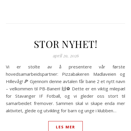
STOR NYHET!
april 29, 2026
Vi er stolte av å presentere vår første
hovedsamarbeidspartner: Pizzabakeren Madlaveien og
Hillevåg! 🍕 Gjennom denne avtalen får bane 2 et nytt navn
– velkommen til PB-Banen! 🙌⚽ Dette er en viktig milepæl
for Stavanger IF Fotball, og vi gleder oss stort til
samarbeidet fremover. Sammen skal vi skape enda mer
aktivitet, glede og utvikling for barn og unge i klubben…
LES MER