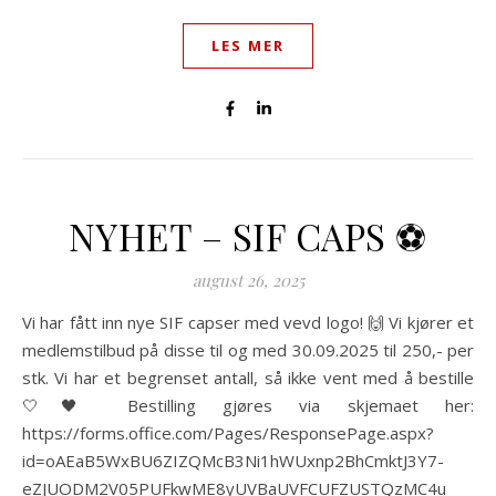
LES MER
NYHET – SIF CAPS ⚽️
august 26, 2025
Vi har fått inn nye SIF capser med vevd logo! 🙌 Vi kjører et
medlemstilbud på disse til og med 30.09.2025 til 250,- per
stk. Vi har et begrenset antall, så ikke vent med å bestille
🤍🖤 Bestilling gjøres via skjemaet her:
https://forms.office.com/Pages/ResponsePage.aspx?
id=oAEaB5WxBU6ZIZQMcB3Ni1hWUxnp2BhCmktJ3Y7-
eZJUODM2V05PUFkwME8yUVBaUVFCUFZUSTQzMC4u