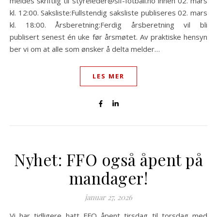
meldes skriftlig til styreleder@sif-fotball.no innen 02. mars
kl. 12:00. Saksliste:Fullstendig saksliste publiseres 02. mars
kl. 18:00. Årsberetning:Ferdig årsberetning vil bli
publisert senest én uke før årsmøtet. Av praktiske hensyn
ber vi om at alle som ønsker å delta melder…
LES MER
Nyhet: FFO også åpent på
mandager!
januar 27, 2026
Vi har tidligere hatt FFO åpent tirsdag til torsdag med