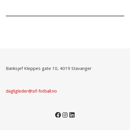
Banksjef Kleppes gate 10, 4019 Stavanger
dagligleder@sif-fotball.no
Facebook
Instagram
LinkedIn