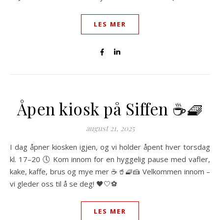
LES MER
Åpen kiosk på Siffen ☕️🧇
august 21, 2025
I dag åpner kiosken igjen, og vi holder åpent hver torsdag
kl. 17–20 🕔 Kom innom for en hyggelig pause med vafler,
kake, kaffe, brus og mye mer ☕🥤🧇🍰 Velkommen innom –
vi gleder oss til å se deg! 🖤🤍⚽️
LES MER