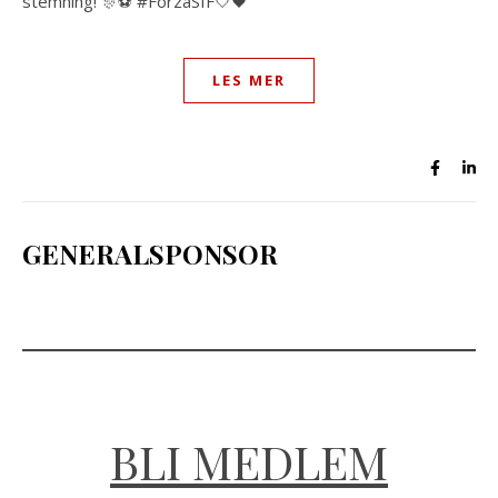
stemning! 🎊⚽️ #ForzaSIF🤍🖤
LES MER
GENERALSPONSOR
BLI MEDLEM