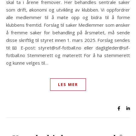
skal ta i årene fremover. Her behandles sentrale saker
som drift, økonomi og utvikling av klubben. Vi oppfordrer
alle medlemmer til å møte opp og bidra til å forme
klubbens fremtid. Forslag til saker Medlemmer som ønsker
å fremme saker for behandling på årsmøtet, må sende
disse skriftlig til styret innen 1. mars 2025. Forslag sendes
til:📧 E-post: styret@sif-fotball.no eller dagligleder@sif-
fotball.no Stemmerett og møterett For å ha stemmerett
og kunne velges til…
LES MER