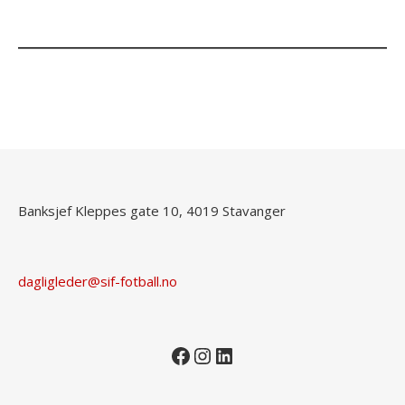
Banksjef Kleppes gate 10, 4019 Stavanger
dagligleder@sif-fotball.no
Facebook
Instagram
LinkedIn