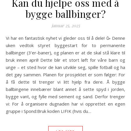
Kan du hjelpe oss med å
bygge ballbinger?
januar 25, 2025
Vi har en fantastisk nyhet vi gleder oss til å dele! 🥳 Denne
uken vedtok styret byggestart for to permanente
ballbinger (3’er-baner), og planen er at de skal stå klare til
bruk innen april! Dette blir et stort løft for våre barn og
unge – et sted hvor de kan utvikle seg, spille fotball og ha
det gøy sammen. Planen for prosjektet er som følger: For
å få dette til trenger vi litt hjelp fra dere. Å bygge
ballbingene innebærer blant annet å sette spyd i jorden,
bygge vant, og fylle med sement og sand. Derfor trenger
vi: For å organisere dugnaden har vi opprettet en egen
gruppe i Spond:Bruk koden LIFIK (hvis du…