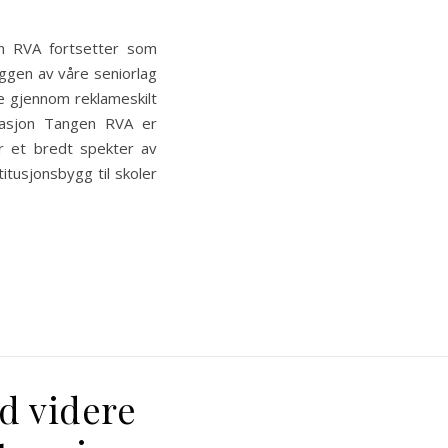
en RVA fortsetter som
yggen av våre seniorlag
ge gjennom reklameskilt
tilasjon Tangen RVA er
yr et bredt spekter av
titusjonsbygg til skoler
d videre