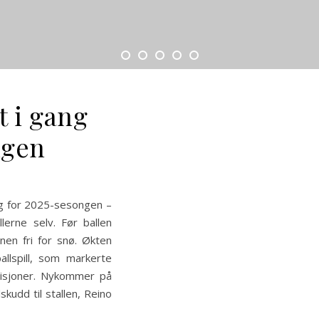
t i gang
ngen
ing for 2025-sesongen –
lerne selv. Før ballen
nen fri for snø. Økten
llspill, som markerte
isjoner. Nykommer på
skudd til stallen, Reino