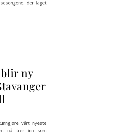
sesongene, der laget
blir ny
Stavanger
ll
kunngjøre vårt nyeste
om nå trer inn som