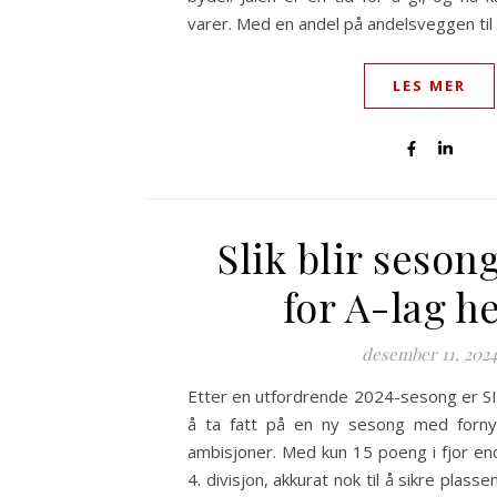
varer. Med en andel på andelsveggen ti
LES MER
Slik blir seson
for A-lag h
desember 11, 2024
Etter en utfordrende 2024-sesong er SIFs
å ta fatt på en ny sesong med forny
ambisjoner. Med kun 15 poeng i fjor end
4. divisjon, akkurat nok til å sikre plas