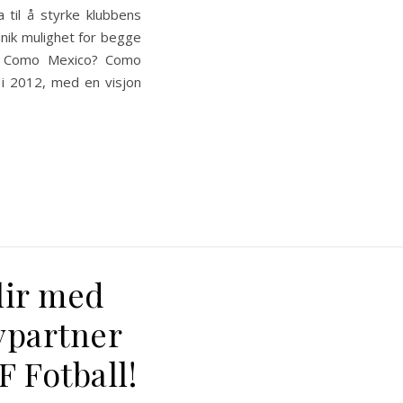
a til å styrke klubbens
nik mulighet for begge
r Como Mexico? Como
 i 2012, med en visjon
lir med
vpartner
 Fotball!