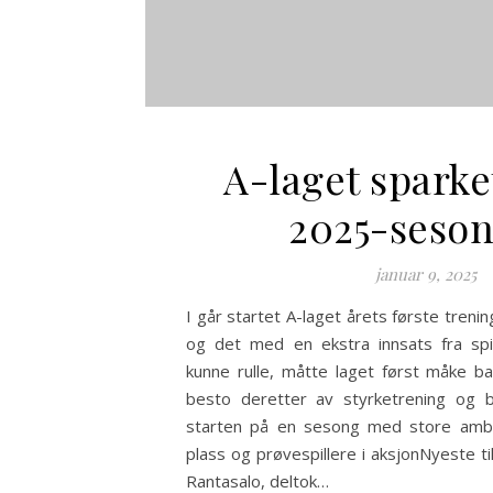
A-laget sparke
2025-seso
januar 9, 2025
I går startet A-laget årets første tren
og det med en ekstra innsats fra spil
kunne rulle, måtte laget først måke ba
besto deretter av styrketrening og ba
starten på en sesong med store amb
plass og prøvespillere i aksjonNyeste til
Rantasalo, deltok…