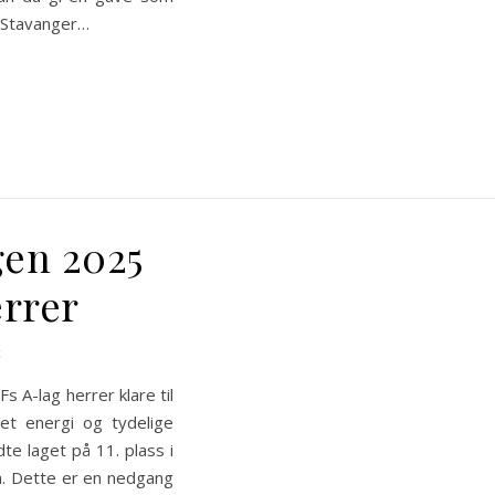
l Stavanger…
gen 2025
errer
 A-lag herrer klare til
et energi og tydelige
te laget på 11. plass i
sen. Dette er en nedgang