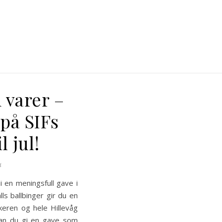
 varer –
på SIFs
l jul!
4
i en meningsfull gave i
ls ballbinger gir du en
eren og hele Hillevåg
 kan du gi en gave som