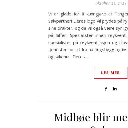
oktober 23, 2024
Vi er glade for å kunngjøre at Tang
Sølvpartner! Deres logo vil prydes på r
sine drakter, og de vil også være synli
på Siffen. Spesialister innen røykven
spesialister på røykventilasjon og tilb
tjenester for alt fra næringsbygg og ins
og sykehus. Deres…
LES MER
Midbøe blir me