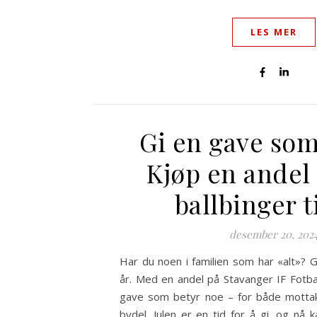
LES MER
Gi en gave som
Kjøp en andel 
ballbinger ti
desember 20, 202
Har du noen i familien som har «alt»? G
år. Med en andel på Stavanger IF Fotbal
gave som betyr noe – for både mottak
bydel. Julen er en tid for å gi, og nå